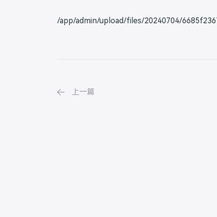
/app/admin/upload/files/20240704/6685f236
上一篇
