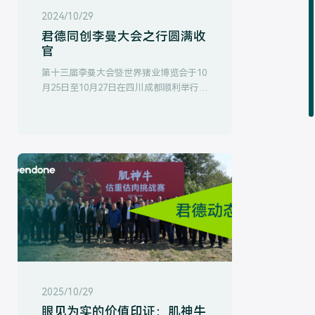
2024/10/29
君德同创李曼大会之行圆满收
官
第十三届李曼大会暨世界猪业博览会于10
月25日至10月27日在四川成都顺利举行君
德同创深度关切当前内卷的行业态势下猪
业的发展趋势与前景通过此次深化交流的
契机结合企业二十年研究成果利用技术进
步与创新与为行业用户带来科学的增效降
本方案
2025/10/29
眼见为实的价值印证：肌神牛