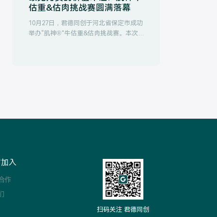
估重&估肉挑战赛圆满落幕
10月27日，君德同创于河北省保定市成功
举办“肌神®”牛估重&估肉挑战赛。本次活
动通过现场评估、现场分割、称重实测与
数据对比，客观验证了君德同创创新产
品“肌神®”在提升肉牛屠宰性能与肉品品
质上的显著效果，其增肌、塑型、控油的
三大价值获得有力验证。
与加入
合作
们
扫码关注 君德同创